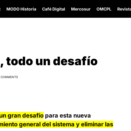
t
MODO Historia
Café Digital
Mercosur
OMCPL
Revista
, todo un desafío
 COMMENTS
un gran desafío
para esta nueva
iento general del sistema y eliminar las