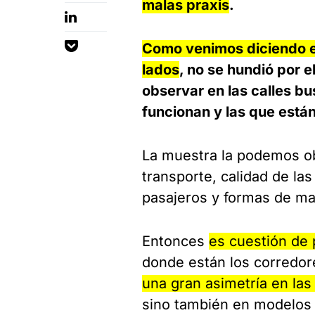
malas praxis
.
Como venimos diciendo e
lados
, no se hundió por 
observar en las calles b
funcionan y las que está
La muestra la podemos ob
transporte, calidad de la
pasajeros y formas de ma
Entonces
es cuestión de 
donde están los corredore
una gran asimetría en las
sino también en modelos 