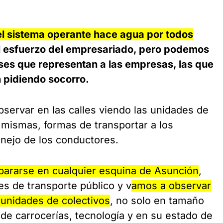
l sistema operante hace agua por todos
el esfuerzo del empresariado, pero podemos
uses que representan a las empresas, las que
n pidiendo socorro.
servar en las calles viendo las unidades de
s mismas, formas de transportar a los
nejo de los conductores.
pararse en cualquier esquina de Asunción
,
s de transporte público y v
amos a observar
 unidades de colectivos
, no solo en tamaño
de carrocerías, tecnología y en su estado de