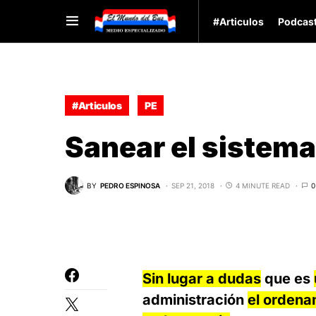
#Articulos
Podcas
#Articulos
PE
Sanear el sistema
BY
PEDRO ESPINOSA
SEP 21, 2018
4 MINUTE READ
0
Sin lugar a dudas
que es
administración
el ordenam