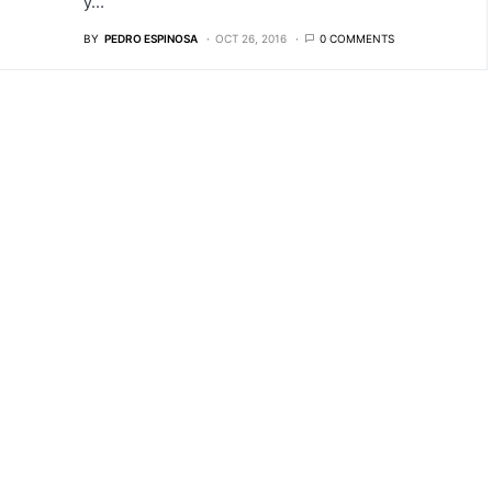
y…
BY
PEDRO ESPINOSA
OCT 26, 2016
0 COMMENTS