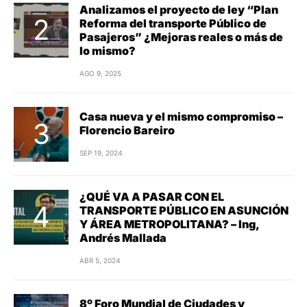
Analizamos el proyecto de ley “Plan
Reforma del transporte Público de
Pasajeros” ¿Mejoras reales o más de
lo mismo?
AGO 9, 2025
Casa nueva y el mismo compromiso –
Florencio Bareiro
SEP 19, 2024
¿QUÉ VA A PASAR CON EL
TRANSPORTE PÚBLICO EN ASUNCIÓN
Y ÁREA METROPOLITANA? – Ing,
Andrés Mallada
ABR 5, 2024
8º Foro Mundial de Ciudades y