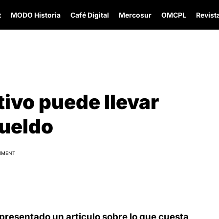
t
MODO Historia
Café Digital
Mercosur
OMCPL
Revista
ivo puede llevar
sueldo
MMENT
a presentado un articulo sobre lo que cuesta