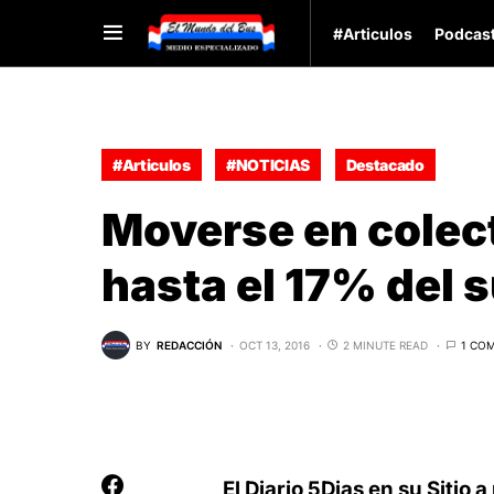
#Articulos
Podcas
#Articulos
#NOTICIAS
Destacado
Moverse en colect
hasta el 17% del 
BY
REDACCIÓN
OCT 13, 2016
2 MINUTE READ
1 CO
El Diario 5Dias en su Sitio 