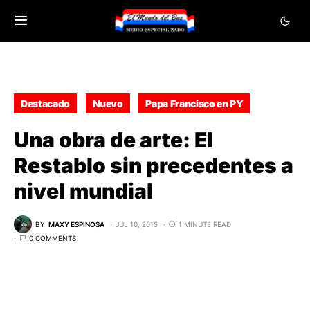
Destacado
Nuevo
Papa Francisco en PY
Una obra de arte: El
Restablo sin precedentes a
nivel mundial
BY
MAXY ESPINOSA
JUL 10, 2015
1 MINUTE READ
0 COMMENTS