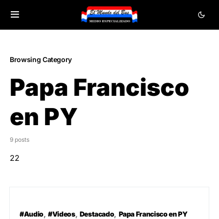
Browsing Category
Papa Francisco
en PY
9 posts
22
#Audio
#Videos
Destacado
Papa Francisco en PY