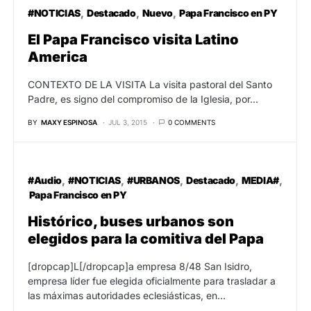
#NOTICIAS
Destacado
Nuevo
Papa Francisco en PY
El Papa Francisco visita Latino
America
CONTEXTO DE LA VISITA La visita pastoral del Santo
Padre, es signo del compromiso de la Iglesia, por…
BY
MAXY ESPINOSA
JUL 3, 2015
0 COMMENTS
#Audio
#NOTICIAS
#URBANOS
Destacado
MEDIA#
Papa Francisco en PY
Histórico, buses urbanos son
elegidos para la comitiva del Papa
[dropcap]L[/dropcap]a empresa 8/48 San Isidro,
empresa líder fue elegida oficialmente para trasladar a
las máximas autoridades eclesiásticas, en…