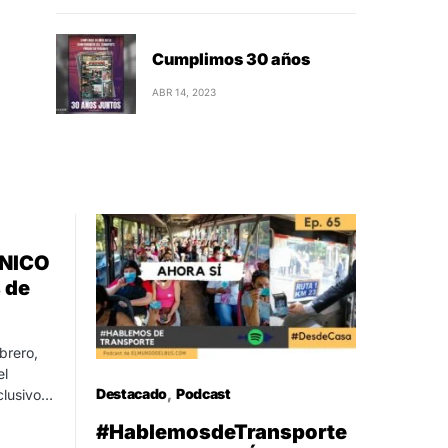
Cumplimos 30 años
ABR 14, 2023
ONICO
 de
brero,
el
Destacado
Podcast
xclusivo…
#HablemosdeTransporte