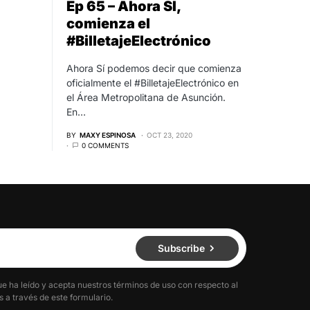
Ep 65 – Ahora SÍ,
comienza el
#BilletajeElectrónico
Ahora Sí podemos decir que comienza
oficialmente el #BilletajeElectrónico en
el Área Metropolitana de Asunción.
En…
BY
MAXY ESPINOSA
OCT 23, 2020
0 COMMENTS
Subscribe
ue ha leído y acepta nuestros términos de uso con respecto al
 a través de este formulario.