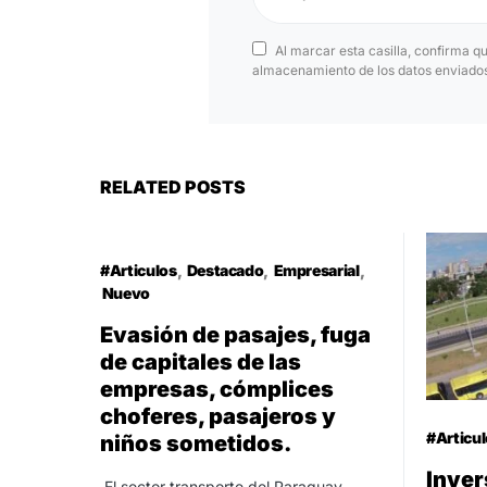
Al marcar esta casilla, confirma q
almacenamiento de los datos enviados 
RELATED POSTS
#Articulos
Destacado
Empresarial
Nuevo
Evasión de pasajes, fuga
de capitales de las
empresas, cómplices
choferes, pasajeros y
#Articu
niños sometidos.
Inver
El sector transporte del Paraguay