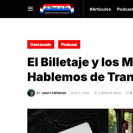
#Articulos
Podcas
Destacado
Podcast
El Billetaje y los 
Hablemos de Tran
BY
MAXY ESPINOSA
NOV 3, 2020
2 MINUTE READ
0