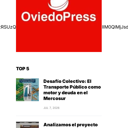
UzRSUzQ3AlMjBsYW5nJTNEJTIyZXMlMjIlMjBkaXIlM0Ql
TOP 5
Desafío Colectivo: El
Transporte Público como
motor y deuda en el
Mercosur
JUL 7, 2026
Analizamos el proyecto