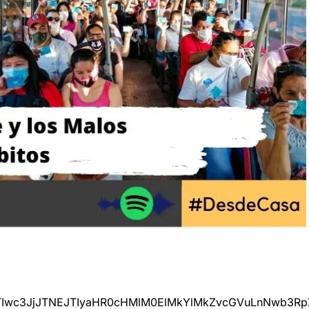
JTIwc3JjJTNEJTIyaHR0cHMlM0ElMkYlMkZvcGVuLnNwb3R