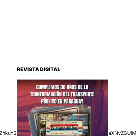
REVISTA DIGITAL
pZnkuY29tJTJGZW1iZWQtcG9kY2FzdCUyRmVwaXNvZGUlMk