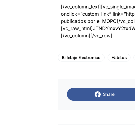
[/vc_column_text][vc_single_ima
onclick=”custom_link” link=”htt
publicados por el MOPC[/vc_col
[vc_raw_html]JTNDYmxvY2tx
[/vc_column][/vc_row]
Billetaje Electronico
Habitos
Share