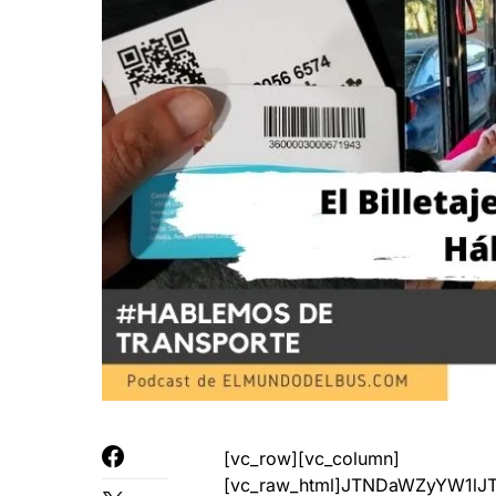
[vc_row][vc_column]
[vc_raw_html]JTNDaWZyYW1l