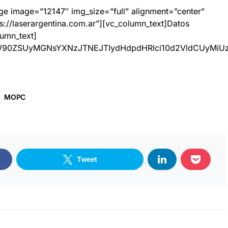
ge image=”12147″ img_size=”full” alignment=”center”
ps://laserargentina.com.ar”][vc_column_text]Datos
umn_text]
dW90ZSUyMGNsYXNzJTNEJTIydHdpdHRlci10d2VldCUyMi
MOPC
Tweet