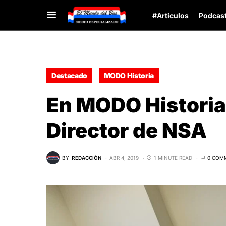
#Articulos
Podcas
Destacado
MODO Historia
En MODO Historia
Director de NSA
BY
REDACCIÓN
ABR 4, 2019
1 MINUTE READ
0 COM