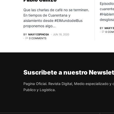
Episodio
cuarente
Que las charlas de café no se terminen.
#Hablem
En tiempos de Cuarentana y
desglosa
aislamiento desde #ElMundodelBus
proponemos algo…
BY
MAXY 
0 COM
BY
MAXY ESPINOSA
JUN 19, 2020
0 COMMENTS
Suscribete a nuestro Newslet
Pagina Oficial. Revista Digital, Medio especializado y
Publico y Logística.