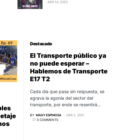
ABR 14, 2023
Destacado
El Transporte público ya
no puede esperar –
Hablemos de Transporte
E17 T2
Cada día que pasa sin respuesta, se
agrava la agonía del sector del
transporte, por ende se resentirá…
bles
letaje
BY
MAXY ESPINOSA
ABR 2, 2021
0 COMMENTS
mos