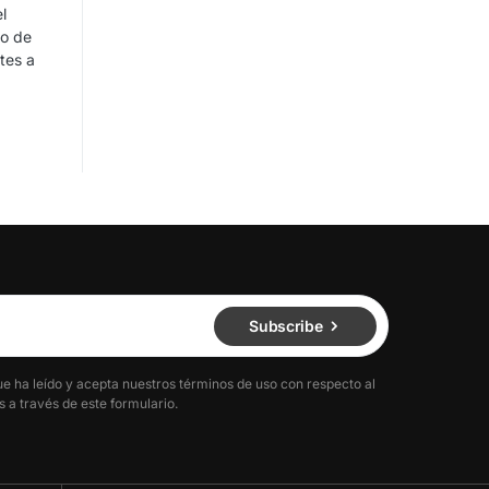
l
ro de
tes a
Subscribe
ue ha leído y acepta nuestros términos de uso con respecto al
 a través de este formulario.