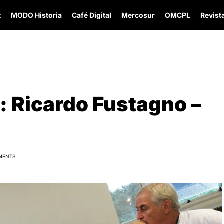
t
MODO Historia
Café Digital
Mercosur
OMCPL
Revista
: Ricardo Fustagno –
MENTS