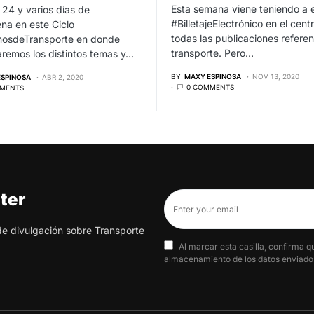
Esta semana viene teniendo a e
 24 y varios días de
#BilletajeElectrónico en el cent
na en este Ciclo
todas las publicaciones referen
osdeTransporte en donde
transporte. Pero…
remos los distintos temas y…
BY
MAXY ESPINOSA
NOV 13, 2020
ESPINOSA
ABR 2, 2020
0 COMMENTS
MENTS
ter
 de divulgación sobre Transporte
Al marcar esta casilla, confirma q
almacenamiento de los datos enviados