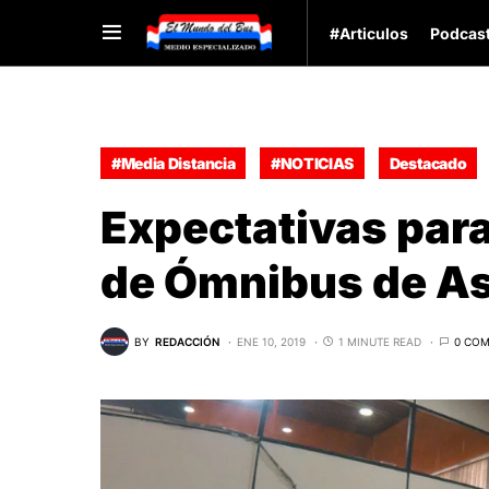
#Articulos
Podcas
#Media Distancia
#NOTICIAS
Destacado
Expectativas para
de Ómnibus de A
BY
REDACCIÓN
ENE 10, 2019
1 MINUTE READ
0 CO