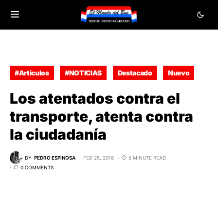
#Articulos
#NOTICIAS
Destacado
Nuevo
Los atentados contra el
transporte, atenta contra
la ciudadanía
BY
PEDRO ESPINOSA
FEB 25, 2016
5 MINUTE READ
0 COMMENTS