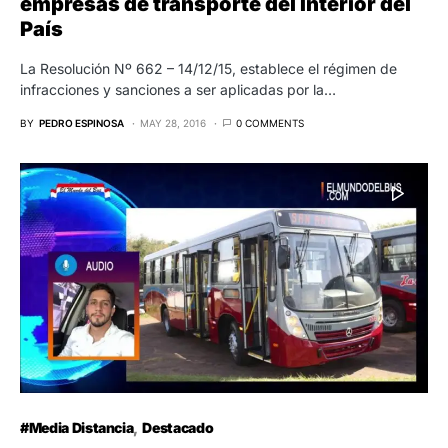
#Media Distancia
Destacado
Nicolas Fatecha Presidente de ACECOR
·El Presidente de #ACECOR Nicolas Fatecha nos cuenta en
detalle como los afecta el nuevo reajuste del pasaje…
BY
MAXY ESPINOSA
JUL 29, 2019
0 COMMENTS