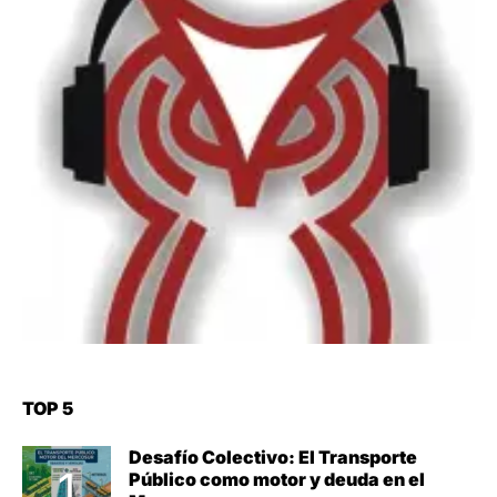
TOP 5
Desafío Colectivo: El Transporte
Público como motor y deuda en el
Mercosur
JUL 7, 2026
Analizamos el proyecto de ley “Plan
Reforma del transporte Público de
Pasajeros” ¿Mejoras reales o más de
lo mismo?