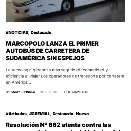
AUTOBÚS DE CARRETERA DE
SUDAMÉRICA SIN ESPEJOS
La tecnología garantiza más seguridad, comodidad y
eficiencia al viajar Los operadores de transporte por carretera
en América…
BY
MAXY ESPINOSA
NOV 13, 2020
0 COMMENTS
#Articulos
#GREMIAL
Destacado
Nuevo
Resolución Nº 662 atenta contra las
empresas de transporte del Interior del
País
La Resolución Nº 662 – 14/12/15, establece el régimen de
infracciones y sanciones a ser aplicadas por la…
BY
PEDRO ESPINOSA
MAY 28, 2016
0 COMMENTS