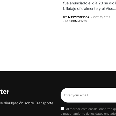
fue anunciado el día 23 se dio i
billetaje oficialmente y el Vice
BY
MAXY ESPINOSA
OCT 23, 2019
0 COMMENTS
ter
 de divulgación sobre Transporte
Al marcar esta casilla, confirma q
almacenamiento de los datos enviados