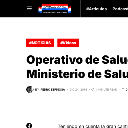
#Articulos
Podcas
#NOTICIAS
#Videos
Operativo de Salu
Ministerio de Sal
BY
PEDRO ESPINOSA
DIC 24, 2014
1 MINUTE READ
0
Teniendo en cuenta la gran canti