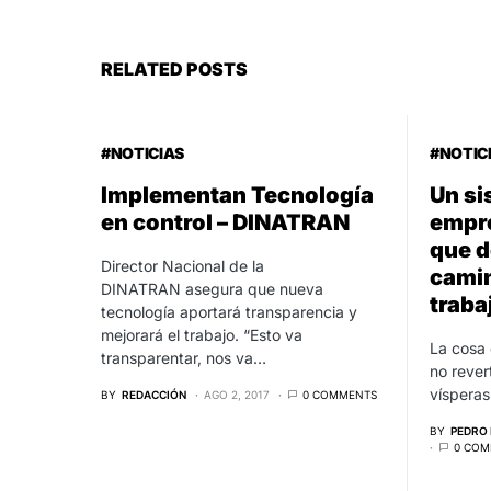
RELATED POSTS
#NOTICIAS
#NOTIC
Implementan Tecnología
Un si
en control – DINATRAN
empre
que d
Director Nacional de la
camin
DINATRAN asegura que nueva
traba
tecnología aportará transparencia y
mejorará el trabajo. “Esto va
La cosa 
transparentar, nos va…
no rever
víspera
BY
REDACCIÓN
AGO 2, 2017
0 COMMENTS
BY
PEDRO 
0 COM