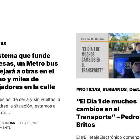
IAS
stema que funde
sas, un Metro bus
ejará a otras en el
o y miles de
jadores en la calle
#NOTICIAS
#URBANOS
Dest
es así de seria y sin vueltas, a
“El Día 1 de muchos
tirse la situación, estamos a
cambios en el
s de…
Transporte” – Pedro
Britos
ESPINOSA
FEB 19, 2018
MENTS
El #BilletajeElectrónico come