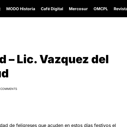
t
MODO Historia
Café Digital
Mercosur
OMCPL
Revista
d – Lic. Vazquez del
ud
 COMMENTS
dad de feligreses que acuden en estos días festivos el