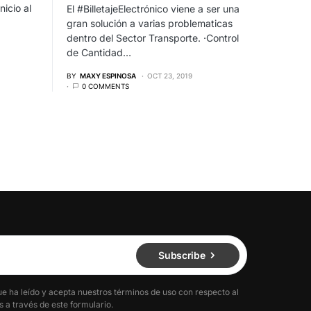
nicio al
El #BilletajeElectrónico viene a ser una
…
gran solución a varias problematicas
dentro del Sector Transporte. ·Control
de Cantidad…
BY
MAXY ESPINOSA
OCT 23, 2019
0 COMMENTS
Subscribe
ue ha leído y acepta nuestros términos de uso con respecto al
 a través de este formulario.