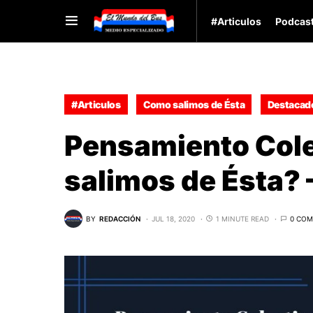
#Articulos
Podcas
#Articulos
Como salimos de Ésta
Destacad
Pensamiento Cole
salimos de Ésta? 
BY
REDACCIÓN
JUL 18, 2020
1 MINUTE READ
0 CO