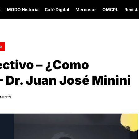
t
MODO Historia
Café Digital
Mercosur
OMCPL
Revista
o
ctivo – ¿Como
– Dr. Juan José Minini
MMENTS