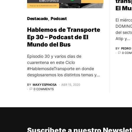
trans
El Mu
Destacado
Podcast
El miér
DOMINGO
Hablemos de Transporte
del sect
Ep 30 – Podcast de El
Atip y…
Mundo del Bus
BY
PEDRO 
0 COM
Episodio 30 y varios días de
cuarentena en este Ciclo
#HablemosdeTransporte en donde
desglosaremos los distintos temas y…
BY
MAXY ESPINOSA
ABR 15, 2020
0 COMMENTS
Suscribete a nuestro Newslet