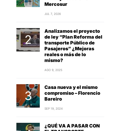
Mercosur
JUL 7, 2026
Analizamos el proyecto
de ley “Plan Reforma del
transporte Público de
Pasajeros” ¿Mejoras
reales o más de lo
mismo?
AGO 9, 2025
Casa nueva y el mismo
compromiso – Florencio
Bareiro
SEP 19, 2024
¿QUÉ VA A PASAR CON