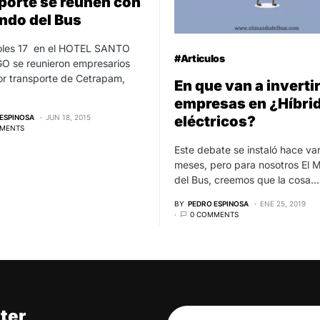
porte se reúnen con
ndo del Bus
coles 17 en el HOTEL SANTO
#Articulos
 se reunieron empresarios
or transporte de Cetrapam,
En que van a invertir
empresas en ¿Híbri
ESPINOSA
JUN 18, 2015
eléctricos?
MENTS
Este debate se instaló hace var
meses, pero para nosotros El 
del Bus, creemos que la cosa…
BY
PEDRO ESPINOSA
ENE 25, 2019
0 COMMENTS
ter