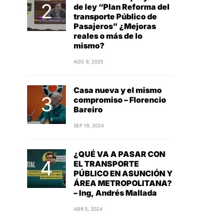
de ley “Plan Reforma del
transporte Público de
Pasajeros” ¿Mejoras
reales o más de lo
mismo?
AGO 9, 2025
Casa nueva y el mismo
compromiso – Florencio
Bareiro
SEP 19, 2024
¿QUÉ VA A PASAR CON
EL TRANSPORTE
PÚBLICO EN ASUNCIÓN Y
ÁREA METROPOLITANA?
– Ing, Andrés Mallada
ABR 5, 2024