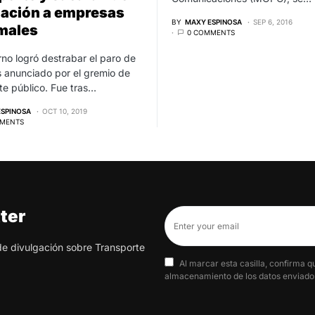
lación a empresas
BY
MAXY ESPINOSA
SEP 6, 2016
males
0 COMMENTS
rno logró destrabar el paro de
 anunciado por el gremio de
te público. Fue tras…
ESPINOSA
OCT 10, 2019
MENTS
ter
 de divulgación sobre Transporte
Al marcar esta casilla, confirma q
almacenamiento de los datos enviados