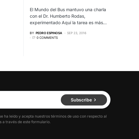
El Mundo del Bus mantuvo una charla
con el Dr. Humberto Rodas,
experimentado Aquí la tarea es más…
BY
PEDRO ESPINOSA
SEP 23, 2016
0 COMMENTS
Subscribe
ue ha leído y acepta nuestros términos de uso con respecto al
 a través de este formulario.