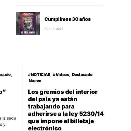
Cumplimos 30 años
ABR 14, 2023
7
acado
#NOTICIAS
#Videos
Destacado
Nuevo
co”
Los gremios del interior
del país ya están
trabajando para
adherirse a la ley 5230/14
a la sede
que impone el billetaje
s y
electrónico