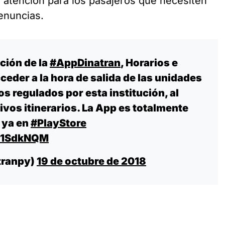
 atención para los pasajeros que necesiten
denuncias.
ción de la
#AppDinatran
, Horarios e
cceder a la hora de salida de las unidades
os regulados por esta institución, al
ivos itinerarios. La App es totalmente
 ya en
#PlayStore
2W1SdkNQM
tranpy)
19 de octubre de 2018