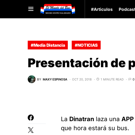
#Articulos
Podcas
#Media Distancia
#NOTICIAS
Presentación de p
BY
MAXY ESPINOSA
OCT 20, 2018
1 MINUTE READ
0
La
Dinatran
laza una
APP
que hora estará su bus.