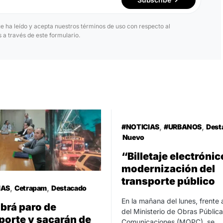
ue ha leído y acepta nuestros términos de uso con respecto al
a través de este formulario.
#NOTICIAS
#URBANOS
Dest
Nuevo
“Billetaje electróni
modernización del
transporte público
IAS
Cetrapam
Destacado
En la mañana del lunes, frente 
brá paro de
del Ministerio de Obras Pública
porte y sacarán de
Comunicaciones (MOPC), se…