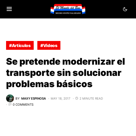
#Articulos
#Videos
Se pretende modernizar el
transporte sin solucionar
problemas básicos
BY
MAXY ESPINOSA
MAY 18, 2017
2 MINUTE READ
0 COMMENTS