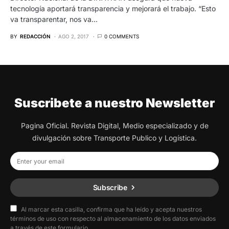
tecnología aportará transparencia y mejorará el trabajo. “Esto
va transparentar, nos va…
BY
REDACCIÓN
AGO 2, 2017
0 COMMENTS
Suscribete a nuestro Newsletter
Pagina Oficial. Revista Digital, Medio especializado y de
divulgación sobre Transporte Publico y Logística.
Subscribe
Al marcar esta casilla, confirma que ha leído y acepta nuestros
términos de uso con respecto al almacenamiento de los datos enviados
a través de este formulario.