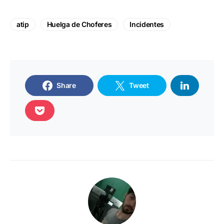
atip
Huelga de Choferes
Incidentes
Share
Tweet