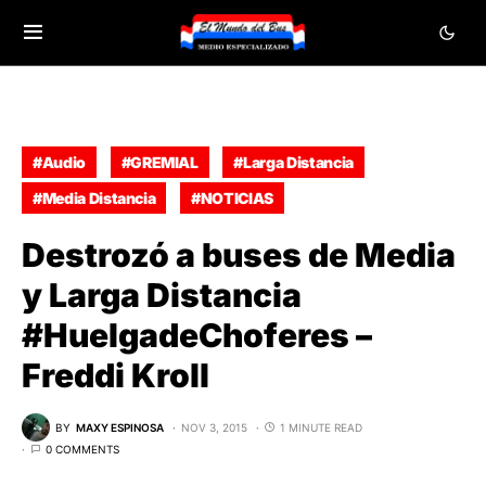
#Audio
#GREMIAL
#Larga Distancia
#Media Distancia
#NOTICIAS
Destrozó a buses de Media
y Larga Distancia
#HuelgadeChoferes –
Freddi Kroll
BY
MAXY ESPINOSA
NOV 3, 2015
1 MINUTE READ
0 COMMENTS