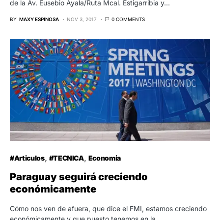
de la Av. Eusebio Ayala/Ruta Mcal. Estigarribia y…
BY
MAXY ESPINOSA
NOV 3, 2017
0 COMMENTS
#Articulos
#TECNICA
Economia
Paraguay seguirá creciendo
económicamente
Cómo nos ven de afuera, que dice el FMI, estamos creciendo
económicamente y que puesto tenemos en la…