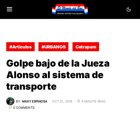
#Articulos
#URBANOS
Cetrapam
Golpe bajo de la Jueza
Alonso al sistema de
transporte
BY
MAXY ESPINOSA
OCT 31, 2018
4 MINUTE READ
0 COMMENTS