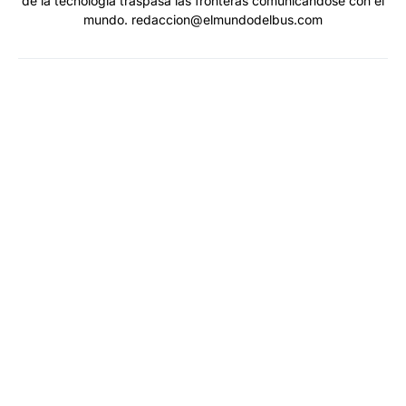
de la tecnología traspasa las fronteras comunicándose con el
mundo. redaccion@elmundodelbus.com