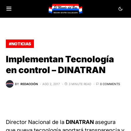
#NOTICIAS
Implementan Tecnología
en control – DINATRAN
BY
REDACCIÓN
AGO 2, 2017
3 MINUTE READ
0 COMMENTS
Director Nacional de la
DINATRAN
asegura
que nueva tecnología
aportará transparencia y