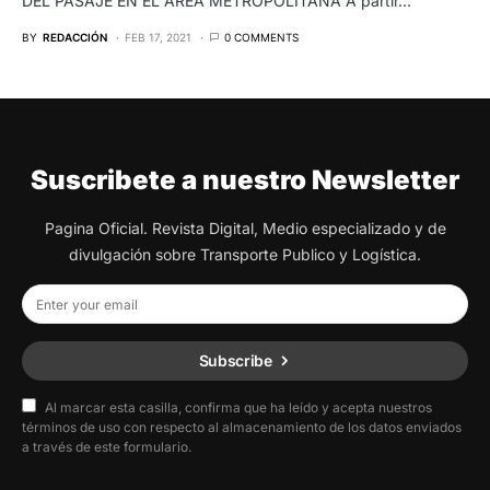
DEL PASAJE EN EL ÁREA METROPOLITANA A partir…
BY
REDACCIÓN
FEB 17, 2021
0 COMMENTS
Suscribete a nuestro Newsletter
Pagina Oficial. Revista Digital, Medio especializado y de
divulgación sobre Transporte Publico y Logística.
Subscribe
Al marcar esta casilla, confirma que ha leído y acepta nuestros
términos de uso con respecto al almacenamiento de los datos enviados
a través de este formulario.