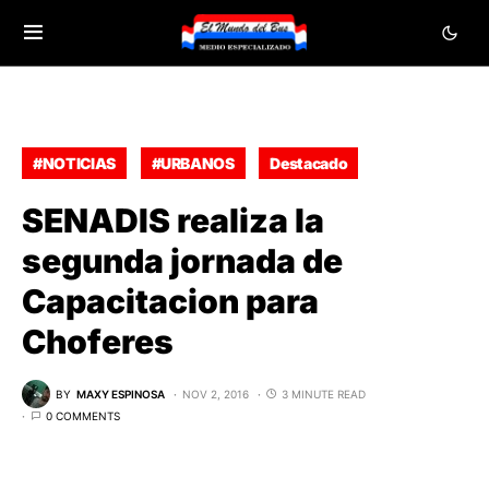
#NOTICIAS
#URBANOS
Destacado
SENADIS realiza la
segunda jornada de
Capacitacion para
Choferes
BY
MAXY ESPINOSA
NOV 2, 2016
3 MINUTE READ
0 COMMENTS