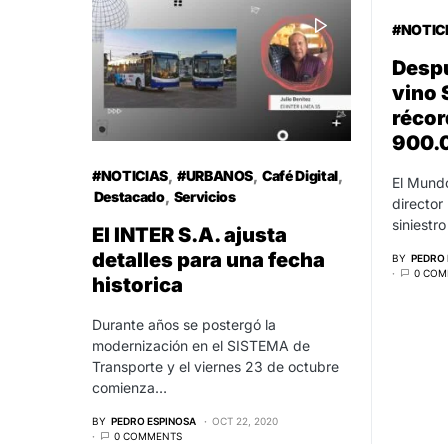
#NOTIC
Despu
vino
récor
900.
#NOTICIAS
#URBANOS
Café Digital
El Mundo
Destacado
Servicios
director
siniestr
El INTER S.A. ajusta
detalles para una fecha
BY
PEDRO 
0 COM
historica
Durante años se postergó la
modernización en el SISTEMA de
Transporte y el viernes 23 de octubre
comienza…
BY
PEDRO ESPINOSA
OCT 22, 2020
0 COMMENTS