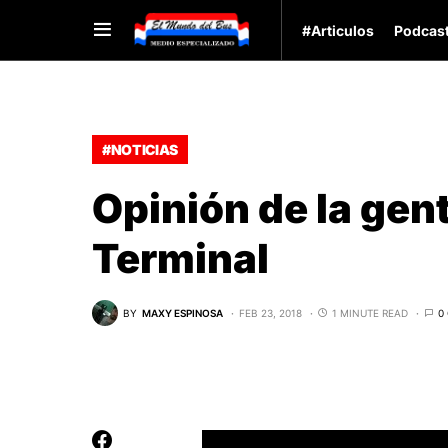
#Articulos
Podcas
#NOTICIAS
Opinión de la gent
Terminal
BY
MAXY ESPINOSA
FEB 23, 2018
1 MINUTE READ
0