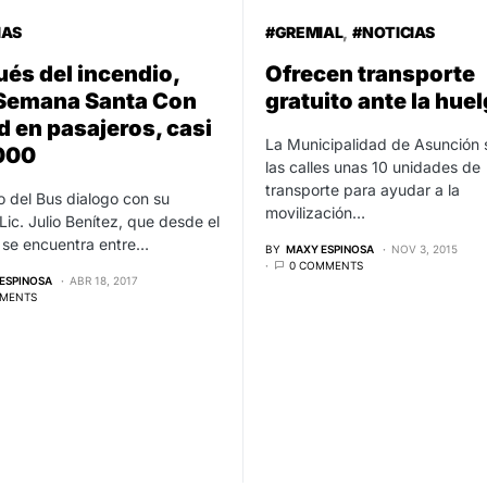
IAS
#GREMIAL
#NOTICIAS
és del incendio,
Ofrecen transporte
 Semana Santa Con
gratuito ante la hue
d en pasajeros, casi
La Municipalidad de Asunción 
000
las calles unas 10 unidades de
transporte para ayudar a la
 del Bus dialogo con su
movilización…
 Lic. Julio Benítez, que desde el
o se encuentra entre…
BY
MAXY ESPINOSA
NOV 3, 2015
0 COMMENTS
ESPINOSA
ABR 18, 2017
MENTS