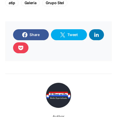
atip
Galeria
Grupo Stel
Share
Tweet
Author