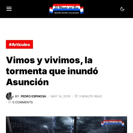
#Articulos
Vimos y vivimos, la
tormenta que inundó
Asunción
BY
PEDRO ESPINOSA
MAY 14, 2019
3 MINUTE READ
0 COMMENTS